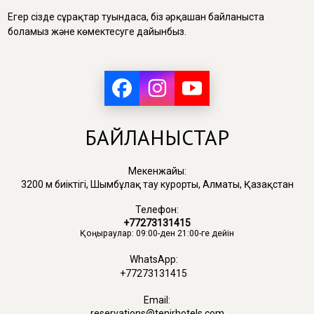
Егер сізде сұрақтар туындаса, біз әрқашан байланыста
боламыз және көмектесуге дайынбыз.
БАЙЛАНЫСТАР
Мекенжайы:
3200 м биіктігі, Шымбұлақ тау курорты, Алматы, Қазақстан
Телефон:
+77273131415
Қоңыраулар: 09:00-ден 21:00-ге дейін
WhatsApp:
+77273131415
Email:
reservations@tenirhotels.com