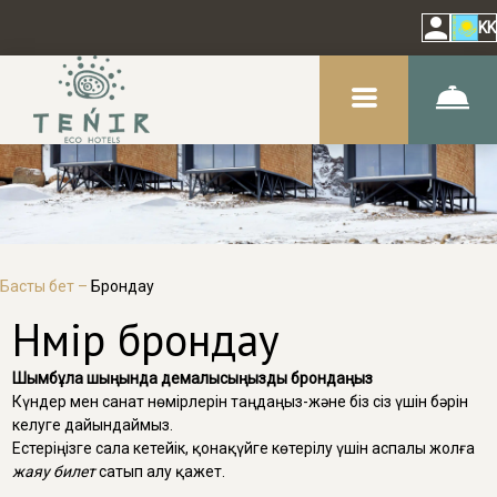
KK
Басты бет
–
Брондау
Нөмір брондау
Шымбұлақ шыңында демалысыңызды брондаңыз
Күндер мен санат нөмірлерін таңдаңыз-және біз сіз үшін бәрін
келуге дайындаймыз.
Естеріңізге сала кетейік, қонақүйге көтерілу үшін аспалы жолға
жаяу билет
сатып алу қажет.