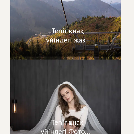
Tenir қонақ
үйіндегі жаз
Tenir қонақ
үйіндегі Фото...