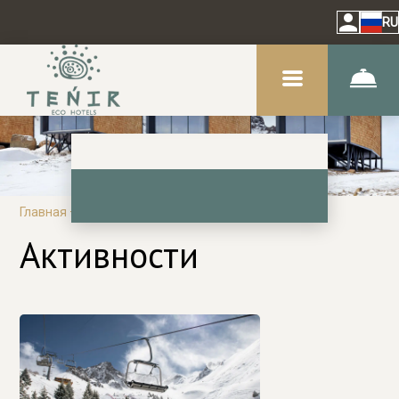
RU
Главная
–
Услуги
–
Экскурсии
Активности