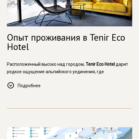
Опыт проживания в Tenir Eco
Hotel
Расположенный высоко над городом,
Tenir Eco Hotel
дарит
редкое ощущение альпийского уединения, где
приватность, первозданная природа и утончённая простота
Подробнее
соединяются в единую гармонию.
Созданный для взыскательных путешественников,
стремящихся к эксклюзивности и ощущению высоты,
Tenir
принципиально отличается от традиционных курортных и
городских отелей.
Чтобы ваше пребывание было по-настоящему комфортным
и безупречным, предлагаем заранее ознакомиться с