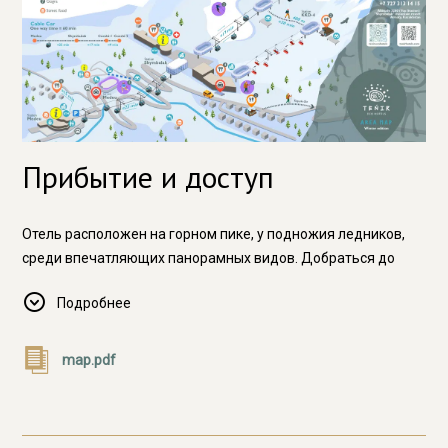
особенностями жизни на вершине.
Прибытие и доступ
Отель расположен на горном пике, у подножия ледников,
среди впечатляющих панорамных видов. Добраться до
отеля можно
только по канатной дороге
горного курорта
Подробнее
Шымбулак.
В выходные и праздничные дни на станциях канатной
map.pdf
дороги возможно образование очередей, в связи с чем
общее время подъёма может увеличиться. Просим
учитывать это обстоятельство при планировании поездки и
времени прибытия в отель.