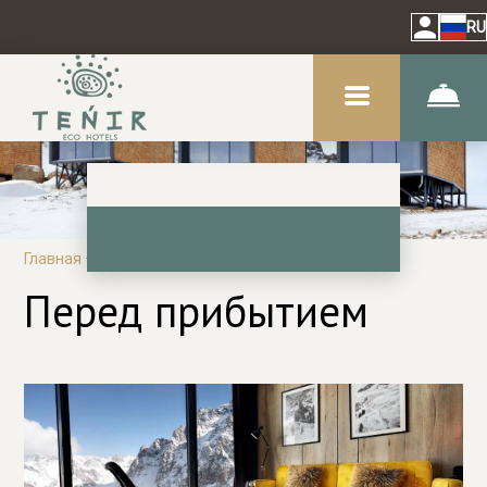
RU
Главная
–
О нас
–
Информация
Перед прибытием