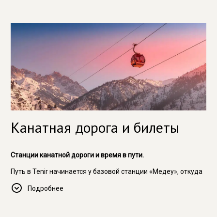
Поскольку отель расположен в условиях высокогорья,
рекомендуем выбирать одежду в соответствии с
погодными условиями и учитывать более прохладную
температуру воздуха на высоте.
Канатная дорога и билеты
Станции канатной дороги и время в пути.
Путь в Tenir начинается у базовой станции «Медеу», откуда
гости поднимаются по канатной дороге к высшей точке
Подробнее
горного массива, где расположен эко-отель. Сам подъём
становится плавным переходом от городского ритма к